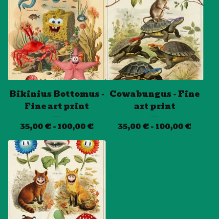
Bikinius Bottomus -
Cowabungus - Fine
Fine art print
art print
35,00
€
- 100,00
€
35,00
€
- 100,00
€