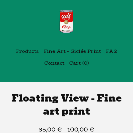
Products
Fine Art - Giclée Print
FAQ
Contact
Cart (
0
)
Floating View - Fine
art print
35,00
€
- 100,00
€